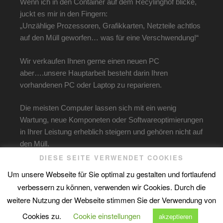
Wenn ich in den Container auf dem Recylinghof blicke,
juckt es mir in den Fingern:
„Unzählige Prozessoren, Grafikkarten, Netzteile achtlos
auf den Müll geworfen… was für eine Verschwendung!“
Wir verkaufen Ihnen gerne einen neuen PC
aber….unsere Hauptarbeit besteht darin Ihren
vorhandenen PC oder Laptop zu reparieren.
Die meisten Computer lassen sich mit ein wenig
Wartung, neue Komponeten oder Softwareoptimierungen
in Ihrer Leistung erheblich steigern und gehören nicht auf
den Müll.
DIESE SEITE VERWENDET COOKIES
Rufen Sie uns einfach an. Tel: 040 69 66 1203
Um unsere Webseite für Sie optimal zu gestalten und fortlaufend
Wir sind gerne für Sie da.
verbessern zu können, verwenden wir Cookies. Durch die
weitere Nutzung der Webseite stimmen Sie der Verwendung von
Cookies zu.
Cookie einstellungen
akzeptieren