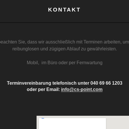
KONTAKT
beachten Sie, dass wir ausschließlich mit Terminen arbeiten, u
reibunglosen und zügigen Ablauf zu gewährleisten.
Mobil, im Büro oder per Fernwartung
Terminvereinbarung telefonisch unter 040 69 66 1203
oder
per Email:
info@cs-point.com